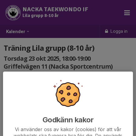
NACKA TAEKWONDO IF
Lila grupp 8-10 år
Logga in
Kalender
Träning Lila grupp (8-10 år)
Torsdag 23 okt 2025, 18:00-19:00
Griffelvägen 11 (Nacka Sportcentrum)
Samling: 18:00
Godkänn kakor
Vi använder oss av kakor (cookies) för att vår
webbplats ska fungera bra för dig. De används