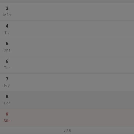
3
Mån
4
Tis
5
Ons
6
Tor
7
Fre
8
Lör
9
Sön
v.28