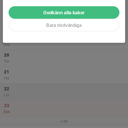
17
Mån
Godkänn alla kakor
18
Bara nödvändiga
Tis
19
Ons
20
Tor
21
Fre
22
Lör
23
Sön
v.30