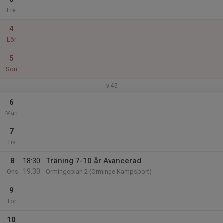
Fre
4
Lör
5
Sön
v.45
6
Mån
7
Tis
8
18:30
Träning 7-10 år Avancerad
19:30
Ons
Ormingeplan 2 (Orminge Kampsport)
9
Tor
10