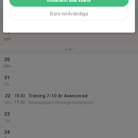
Fre
Bara nödvändiga
18
11:00
Träning 7-10 år Avancerad
12:00
Lör
Griffelvägen 11 (Nacka Sportcentrum)
19
Sön
v.47
20
Mån
21
Tis
22
18:30
Träning 7-10 år Avancerad
19:30
Ons
Ormingeplan 2 (Orminge Kampsport)
23
Tor
24