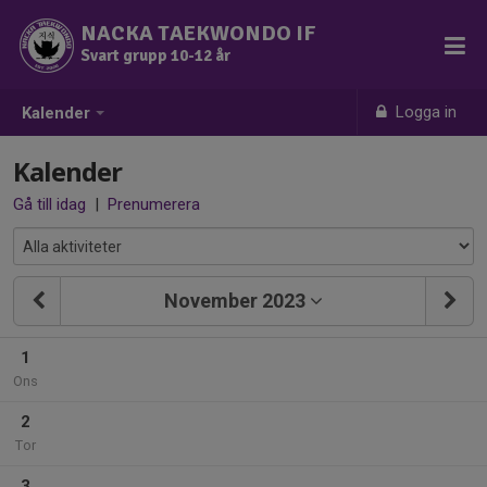
NACKA TAEKWONDO IF
Svart grupp 10-12 år
Logga in
Kalender
Kalender
Gå till idag
|
Prenumerera
November 2023
1
Ons
2
Tor
3