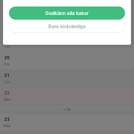
17
16:30
AVSLUTNING 4-6 år Lila
17:15
Tis
Griffelvägen 11 (Nacka Sportcentrum)
Godkänn alla kakor
18
Bara nödvändiga
Ons
19
Tor
20
Fre
21
Lör
22
Sön
v.52
23
Mån