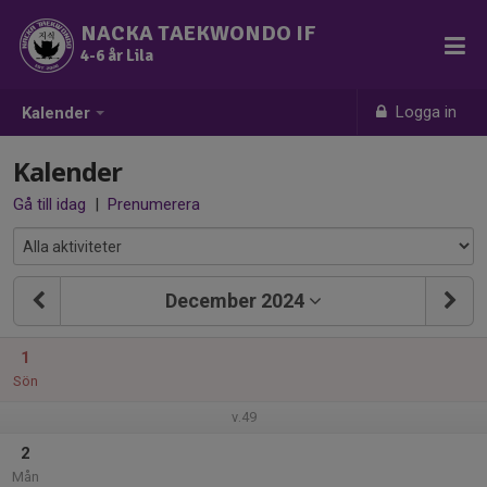
NACKA TAEKWONDO IF
4-6 år Lila
Logga in
Kalender
Kalender
Gå till idag
|
Prenumerera
December 2024
1
Sön
v.49
2
Mån