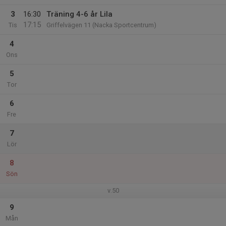
3
16:30
Träning 4-6 år Lila
17:15
Tis
Griffelvägen 11 (Nacka Sportcentrum)
4
Ons
5
Tor
6
Fre
7
Lör
8
Sön
v.50
9
Mån