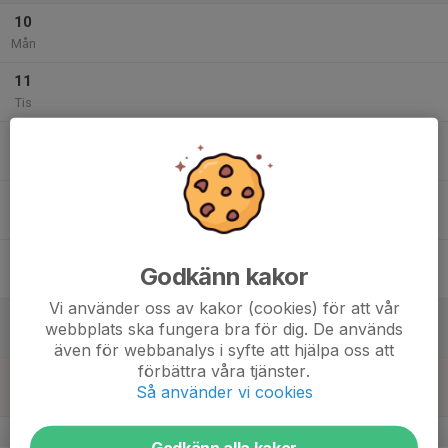
10
Mån
11
Tis
12
Ons
13
Tor
14
Godkänn kakor
Fre
Vi använder oss av kakor (cookies) för att vår
15
webbplats ska fungera bra för dig. De används
Lör
även för webbanalys i syfte att hjälpa oss att
förbättra våra tjänster.
16
Så använder vi cookies
Sön
v.25
Godkänn alla kakor