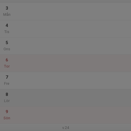
3
Mån
4
Tis
5
Ons
6
Tor
7
Fre
8
Lör
9
Sön
v.24