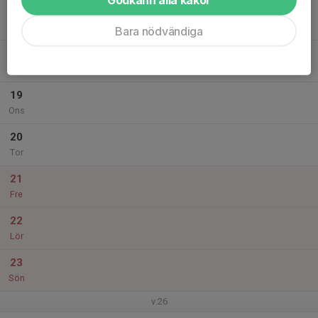
17
Mån
Bara nödvändiga
18
Tis
19
Ons
20
Tor
21
Fre
22
Lör
23
Sön
v.26