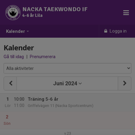
NACKA TAEKWONDO IF
4-6 år Lila
Logga in
Kalender
Kalender
Gå till idag
|
Prenumerera
Juni 2024
1
10:00
Träning 5-6 år
11:00
Lör
Griffelvägen 11 (Nacka Sportcentrum)
2
Sön
v.23