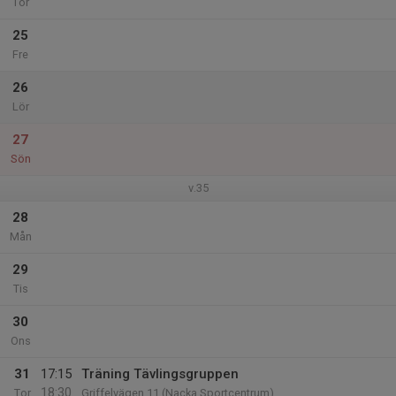
Tor
25
Fre
26
Lör
27
Sön
v.35
28
Mån
29
Tis
30
Ons
31
17:15
Träning Tävlingsgruppen
18:30
Tor
Griffelvägen 11 (Nacka Sportcentrum)