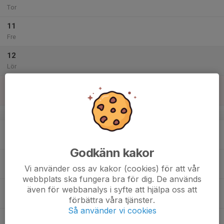
Tor
11
Fre
12
Lör
13
Sön
v.33
14
Mån
Godkänn kakor
15
Vi använder oss av kakor (cookies) för att vår
Tis
webbplats ska fungera bra för dig. De används
16
även för webbanalys i syfte att hjälpa oss att
förbättra våra tjänster.
Ons
Så använder vi cookies
17