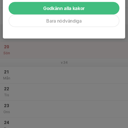
Tor
Godkänn alla kakor
18
Fre
Bara nödvändiga
19
Lör
20
Sön
v.34
21
Mån
22
Tis
23
Ons
24