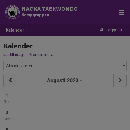
NACKA TAEKWONDO
Kampgruppen
Logga in
Kalender
Kalender
Gå till idag
|
Prenumerera
Augusti 2023
1
Tis
2
Ons
3