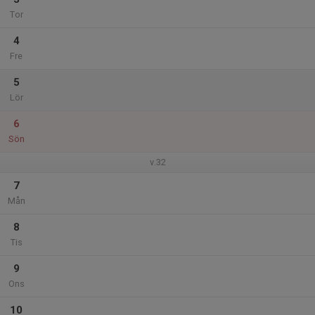
Tor
4
Fre
5
Lör
6
Sön
v.32
7
Mån
8
Tis
9
Ons
10