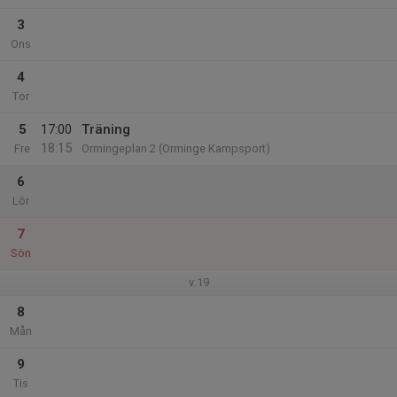
3
Ons
4
Tor
5
17:00
Träning
18:15
Fre
Ormingeplan 2 (Orminge Kampsport)
6
Lör
7
Sön
v.19
8
Mån
9
Tis