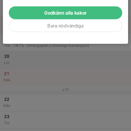
17
Ons
Godkänn alla kakor
18
Bara nödvändiga
Tor
19
17:00
Träning
18:15
Fre
Ormingeplan 2 (Orminge Kampsport)
20
Lör
21
Sön
v.21
22
Mån
23
Tis