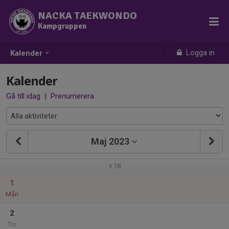
NACKA TAEKWONDO
Kampgruppen
Logga in
Kalender
Kalender
Gå till idag
|
Prenumerera
Maj 2023
v.18
1
Mån
2
Tis