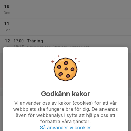
10
Ons
11
Tor
12
17:00
Träning
18:15
Fre
Ormingeplan 2 (Orminge Kampsport)
13
Lör
14
Sön
v.20
Godkänn kakor
15
Vi använder oss av kakor (cookies) för att vår
Mån
webbplats ska fungera bra för dig. De används
även för webbanalys i syfte att hjälpa oss att
16
förbättra våra tjänster.
Tis
Så använder vi cookies