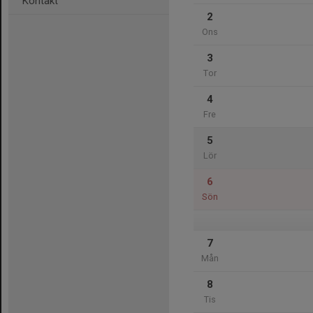
Kontakt
2
Ons
3
Tor
4
Fre
5
Lör
6
Sön
7
Mån
8
Tis