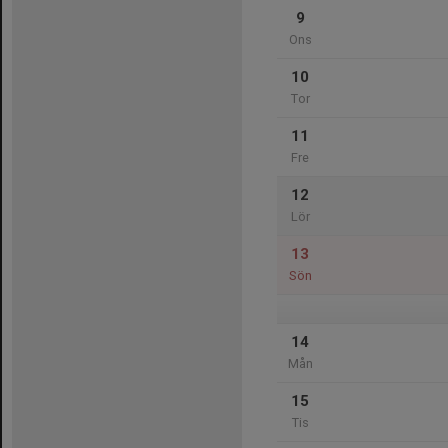
9
Ons
10
Tor
11
Fre
12
Lör
13
Sön
14
Mån
15
Tis