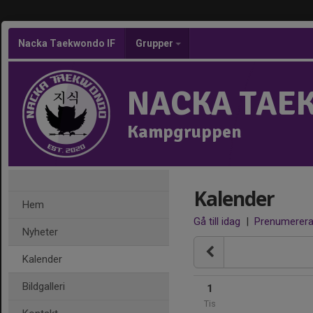
Nacka Taekwondo IF
Grupper
NACKA TAE
Kampgruppen
Kalender
Hem
Gå till idag
|
Prenumerer
Nyheter
Kalender
Bildgalleri
1
Tis