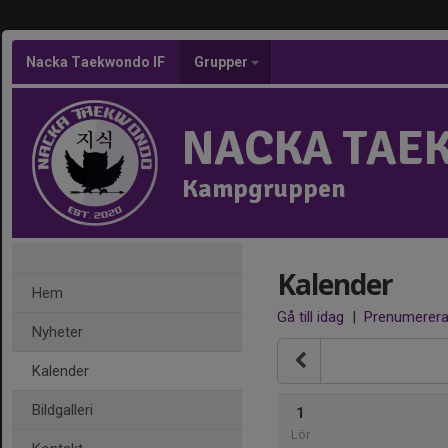
Nacka Taekwondo IF
Grupper
NACKA TAE
Kampgruppen
Kalender
Hem
Gå till idag
|
Prenumerer
Nyheter
Kalender
Bildgalleri
1
Lör