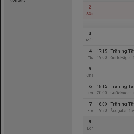
Kontakt
2
Sön
3
Mån
4
17:15
Träning Tä
19:00
Tis
Griffelvägen 
5
Ons
6
18:15
Träning Tä
20:00
Tor
Griffelvägen 
7
18:00
Träning Tä
19:30
Fre
Åsögatan 15
8
Lör