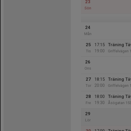
23
Sön
24
Mån
25
17:15
Träning Tä
19:00
Tis
Griffelvägen 
26
Ons
27
18:15
Träning Tä
20:00
Tor
Griffelvägen 
28
18:00
Träning Tä
19:30
Fre
Åsögatan 15
29
Lör