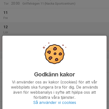
20:00
Tor
Griffelvägen 11 (Nacka Sportcentrum)
11
Fre
12
Lör
13
15:00
Ungdom (12 år+)
16:00
Sön
Griffelvägen 11 (Nacka Sportcentrum)
v.51
14
Mån
Godkänn kakor
15
Vi använder oss av kakor (cookies) för att vår
Tis
webbplats ska fungera bra för dig. De används
16
även för webbanalys i syfte att hjälpa oss att
förbättra våra tjänster.
Ons
Så använder vi cookies
17
19:00
Ungdom (12 år+)