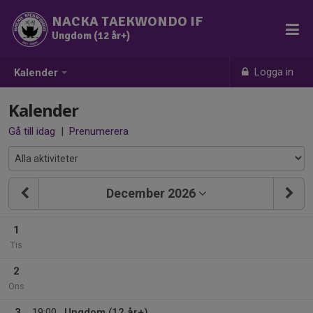
NACKA TAEKWONDO IF
Ungdom (12 år+)
Logga in
Kalender
Kalender
Gå till idag
|
Prenumerera
December 2026
1
Tis
2
Ons
3
19:00
Ungdom (12 år+)