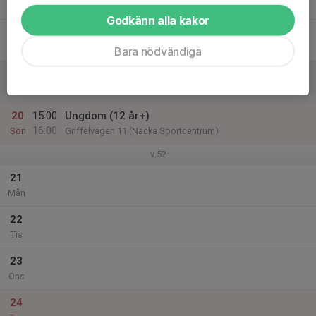
20:00
Tor
Griffelvägen 11 (Nacka Sportcentrum)
Godkänn alla kakor
18
Fre
Bara nödvändiga
19
Lör
20
15:00
Ungdom (12 år+)
16:00
Sön
Griffelvägen 11 (Nacka Sportcentrum)
v.52
21
Mån
22
Tis
23
Ons
24