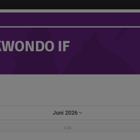
KWONDO IF
a
Juni 2026
v.23