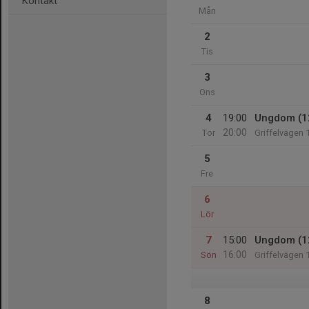
Kontakt
Mån
2
Tis
3
Ons
4
19:00
Ungdom (1
20:00
Tor
Griffelvägen 
5
Fre
6
Lör
7
15:00
Ungdom (1
16:00
Sön
Griffelvägen 
8