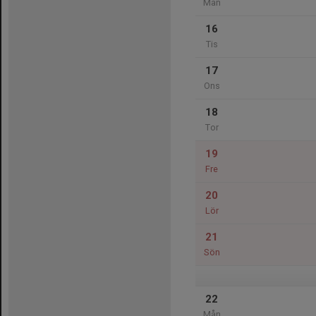
Mån
16
Tis
17
Ons
18
Tor
19
Fre
20
Lör
21
Sön
22
Mån