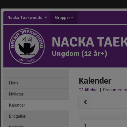
Nacka Taekwondo IF
Grupper
NACKA TAE
Ungdom (12 år+)
Kalender
Hem
Gå till idag
|
Prenumerer
Nyheter
Kalender
Bildgalleri
1