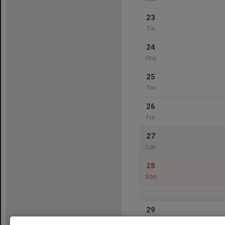
23
Tis
24
Ons
25
Tor
26
Fre
27
Lör
28
Sön
29
Mån