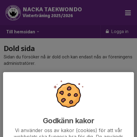
NACKA TAEKWONDO
Vinterträning 2025/2026
Logga in
Till hemsidan
Dold sida
Sidan du försöker nå är dold och kan endast nås av föreningens
administratörer.
Godkänn kakor
Vi använder oss av kakor (cookies) för att vår
webbplats ska fungera bra för dig. De används