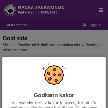
NACKA TAEKWONDO
Vinterträning 2025/2026
Logga in
Till hemsidan
Dold sida
Sidan du försöker nå är dold och kan endast nås av föreningens
administratörer.
Godkänn kakor
Vi använder oss av kakor (cookies) för att vår
webbplats ska fungera bra för dig. De används