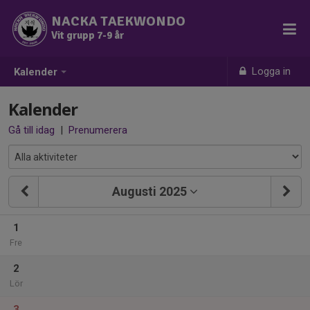
NACKA TAEKWONDO
Vit grupp 7-9 år
Logga in
Kalender
Kalender
Gå till idag
|
Prenumerera
Augusti 2025
1
Fre
2
Lör
3