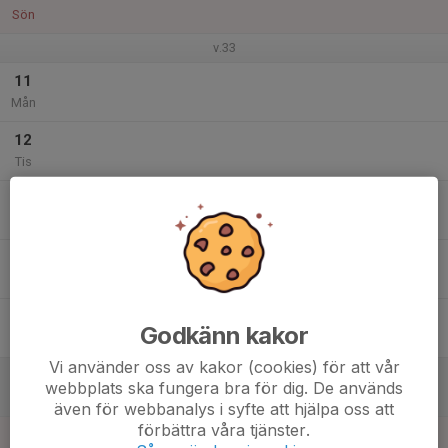
Sön
v.33
11
Mån
12
Tis
13
Ons
14
Tor
15
Godkänn kakor
Fre
Vi använder oss av kakor (cookies) för att vår
16
webbplats ska fungera bra för dig. De används
Lör
även för webbanalys i syfte att hjälpa oss att
förbättra våra tjänster.
17