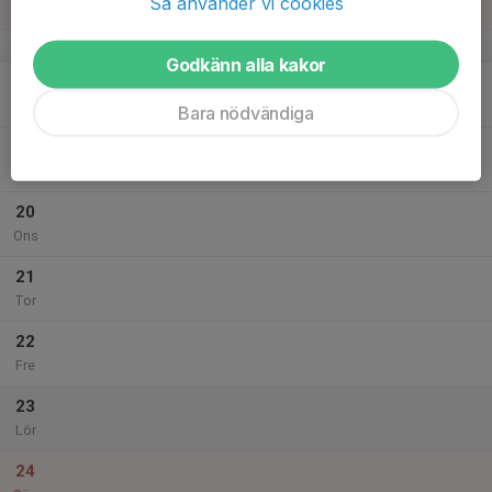
Så använder vi cookies
Sön
v.34
Godkänn alla kakor
18
Mån
Bara nödvändiga
19
Tis
20
Ons
21
Tor
22
Fre
23
Lör
24