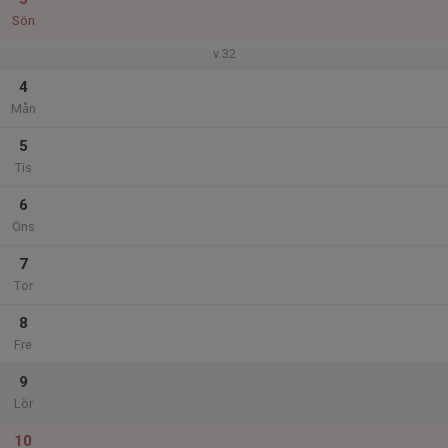
Sön
v.32
4
Mån
5
Tis
6
Ons
7
Tor
8
Fre
9
Lör
10