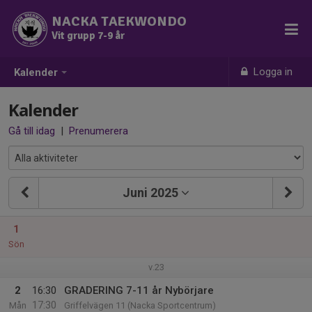
NACKA TAEKWONDO
Vit grupp 7-9 år
Logga in
Kalender
Kalender
Gå till idag
|
Prenumerera
Juni 2025
1
Sön
v.23
2
16:30
GRADERING 7-11 år Nybörjare
17:30
Mån
Griffelvägen 11 (Nacka Sportcentrum)