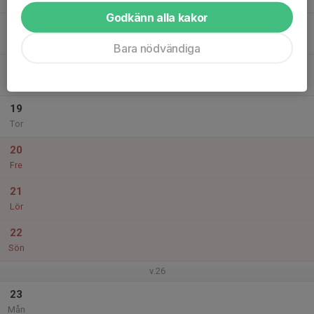
Godkänn alla kakor
17
Tis
Bara nödvändiga
18
Ons
19
Tor
20
Fre
21
Lör
22
Sön
v.26
23
Mån