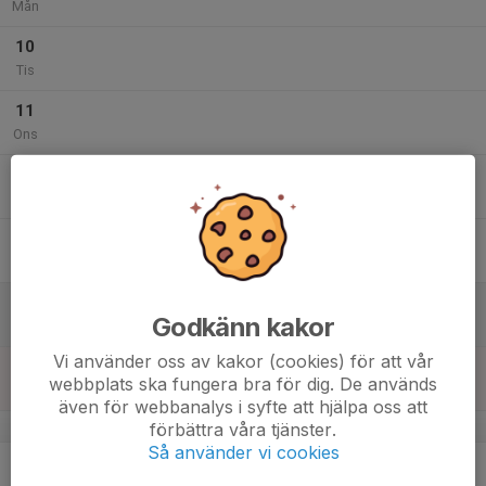
Mån
10
Tis
11
Ons
12
Tor
13
Fre
14
Godkänn kakor
Lör
Vi använder oss av kakor (cookies) för att vår
15
webbplats ska fungera bra för dig. De används
Sön
även för webbanalys i syfte att hjälpa oss att
v.25
förbättra våra tjänster.
Så använder vi cookies
16
Mån