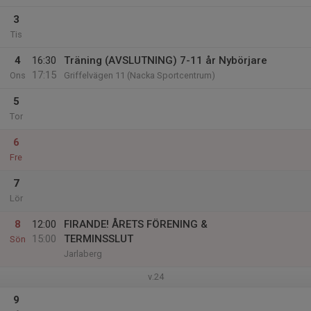
3
Tis
4
16:30
Träning (AVSLUTNING) 7-11 år Nybörjare
17:15
Ons
Griffelvägen 11 (Nacka Sportcentrum)
5
Tor
6
Fre
7
Lör
8
12:00
FIRANDE! ÅRETS FÖRENING &
15:00
TERMINSSLUT
Sön
Jarlaberg
v.24
9