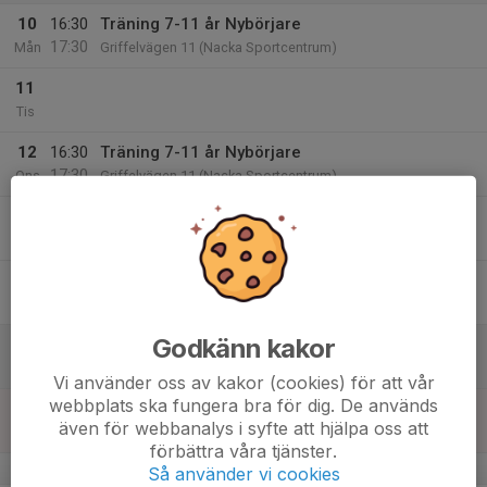
10
16:30
Träning 7-11 år Nybörjare
17:30
Mån
Griffelvägen 11 (Nacka Sportcentrum)
11
Tis
12
16:30
Träning 7-11 år Nybörjare
17:30
Ons
Griffelvägen 11 (Nacka Sportcentrum)
13
Tor
14
Fre
Godkänn kakor
15
Lör
Vi använder oss av kakor (cookies) för att vår
webbplats ska fungera bra för dig. De används
16
även för webbanalys i syfte att hjälpa oss att
Sön
förbättra våra tjänster.
v.12
Så använder vi cookies