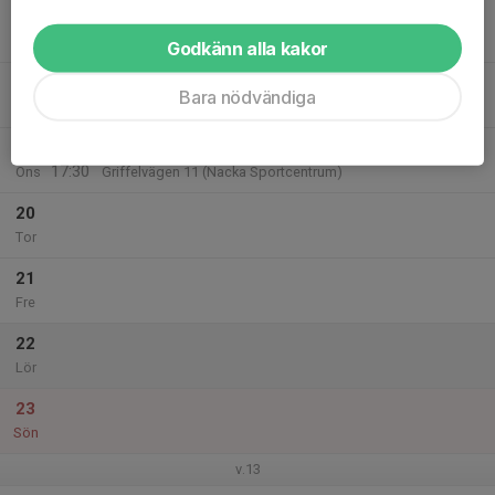
17
16:30
Träning 7-11 år Nybörjare
17:30
Mån
Griffelvägen 11 (Nacka Sportcentrum)
Godkänn alla kakor
18
Bara nödvändiga
Tis
19
16:30
Träning 7-11 år Nybörjare
17:30
Ons
Griffelvägen 11 (Nacka Sportcentrum)
20
Tor
21
Fre
22
Lör
23
Sön
v.13