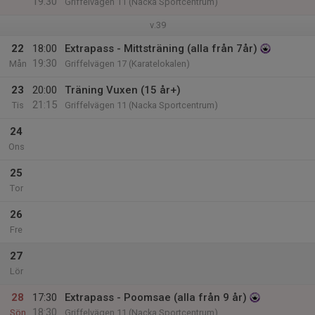
19:30
Griffelvägen 11 (Nacka Sportcentrum)
v.39
22
18:00
Extrapass - Mittsträning (alla från 7år)
19:30
Mån
Griffelvägen 17 (Karatelokalen)
23
20:00
Träning Vuxen (15 år+)
21:15
Tis
Griffelvägen 11 (Nacka Sportcentrum)
24
Ons
25
Tor
26
Fre
27
Lör
28
17:30
Extrapass - Poomsae (alla från 9 år)
18:30
Sön
Griffelvägen 11 (Nacka Sportcentrum)