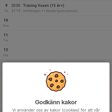
9
20:00
Träning Vuxen (15 år+)
21:15
Tis
Griffelvägen 11 (Nacka Sportcentrum)
10
Ons
11
Tor
12
Fre
13
Lör
14
17:30
Extrapass - Poomsae (alla från 9 år)
18:30
Sön
Griffelvägen 11 (Nacka Sportcentrum)
18:30
Träning Vuxen (15 år+)
19:30
Griffelvägen 11 (Nacka Sportcentrum)
Godkänn kakor
v.38
Vi använder oss av kakor (cookies) för att vår