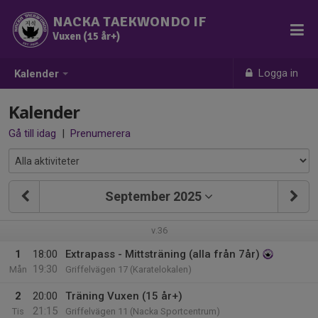
NACKA TAEKWONDO IF
Vuxen (15 år+)
Logga in
Kalender
Kalender
Gå till idag
|
Prenumerera
September 2025
v.36
1
18:00
Extrapass - Mittsträning (alla från 7år)
19:30
Mån
Griffelvägen 17 (Karatelokalen)
2
20:00
Träning Vuxen (15 år+)
21:15
Tis
Griffelvägen 11 (Nacka Sportcentrum)