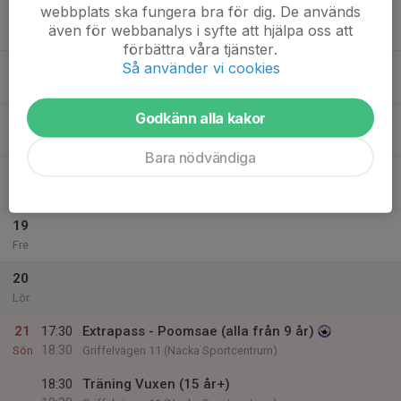
webbplats ska fungera bra för dig. De används
15
18:00
Extrapass - Mittsträning (alla från 7år)
även för webbanalys i syfte att hjälpa oss att
19:30
Mån
Griffelvägen 17 (Karatelokalen)
förbättra våra tjänster.
Så använder vi cookies
16
20:00
Träning Vuxen (15 år+)
21:15
Tis
Griffelvägen 11 (Nacka Sportcentrum)
Godkänn alla kakor
17
Ons
Bara nödvändiga
18
Tor
19
Fre
20
Lör
21
17:30
Extrapass - Poomsae (alla från 9 år)
18:30
Sön
Griffelvägen 11 (Nacka Sportcentrum)
18:30
Träning Vuxen (15 år+)