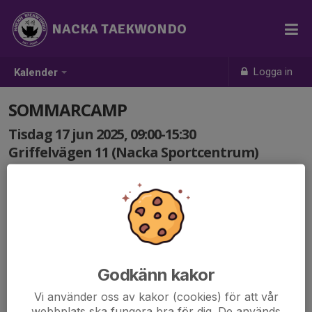
NACKA TAEKWONDO
Logga in
Kalender
SOMMARCAMP
Tisdag 17 jun 2025, 09:00-15:30
Griffelvägen 11 (Nacka Sportcentrum)
Samling: 09:00
Godkänn kakor
Vi använder oss av kakor (cookies) för att vår
webbplats ska fungera bra för dig. De används