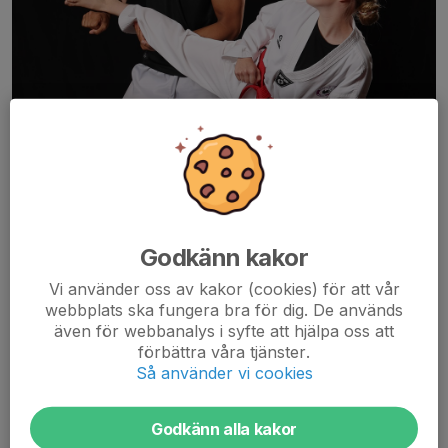
Godkänn kakor
Vi använder oss av kakor (cookies) för att vår
webbplats ska fungera bra för dig. De används
även för webbanalys i syfte att hjälpa oss att
förbättra våra tjänster.
Så använder vi cookies
Godkänn alla kakor
Hos oss finns möjlighet till personlig träning samt träning för