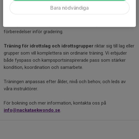
idrottslag och idrottsgrupper.
Bara nödvändiga
Privatpass
kan bokas av enskilda utövare eller mindre grupper.
Träningen kan inriktas på taekwondo, teknik, fys eller
förberedelser inför gradering.
Träning för idrottslag och idrottsgrupper
riktar sig till lag eller
grupper som vill komplettera sin ordinarie träning. Vi erbjuder
både fyspass och kampsportsinspirerade pass som stärker
kondition, koordination och samarbete.
Träningen anpassas efter ålder, nivå och behov, och leds av
våra instruktörer.
För bokning och mer information, kontakta oss på
info@nackataekwondo.se
.