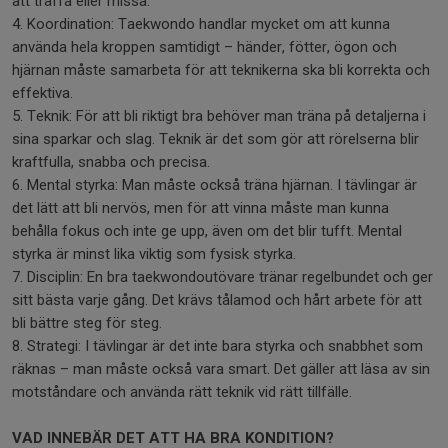
att träffa eller missa.
4. Koordination: Taekwondo handlar mycket om att kunna
använda hela kroppen samtidigt – händer, fötter, ögon och
hjärnan måste samarbeta för att teknikerna ska bli korrekta och
effektiva.
5. Teknik: För att bli riktigt bra behöver man träna på detaljerna i
sina sparkar och slag. Teknik är det som gör att rörelserna blir
kraftfulla, snabba och precisa.
6. Mental styrka: Man måste också träna hjärnan. I tävlingar är
det lätt att bli nervös, men för att vinna måste man kunna
behålla fokus och inte ge upp, även om det blir tufft. Mental
styrka är minst lika viktig som fysisk styrka.
7. Disciplin: En bra taekwondoutövare tränar regelbundet och ger
sitt bästa varje gång. Det krävs tålamod och hårt arbete för att
bli bättre steg för steg.
8. Strategi: I tävlingar är det inte bara styrka och snabbhet som
räknas – man måste också vara smart. Det gäller att läsa av sin
motståndare och använda rätt teknik vid rätt tillfälle.
VAD INNEBÄR DET ATT HA BRA KONDITION?