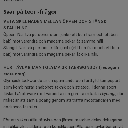
Svar på teori-frågor
VETA SKILLNADEN MELLAN ÖPPEN OCH STÄNGD
STÄLLNING
Öppen: När två personer står i junbi (ett ben fram och ett ben
bak) mot varandra och magarna pekar åt samma håll.
Stängd: När två personer står i junbi (ett ben fram och ett ben
bak) mot varandra och magarna pekar åt olika håll.
HUR TÄVLAR MAN I OLYMPISK TAEKWONDO? (redogör i
stora drag)
Olympisk taekwondo är en spännande och fartfylld kampsport
som kombinerar snabbhet, teknik och strategi. I denna sport
tävlar två utövare mot varandra i en gren som kallas
kyorugi
, där
målet är att samla poäng genom att träffa motståndaren med
godkända tekniker.
För att säkerställa rättvisa och jämna matcher delas deltagarna
in i olika vikt-, ålders- och könsklasser. Alla som tävlar bär en vit