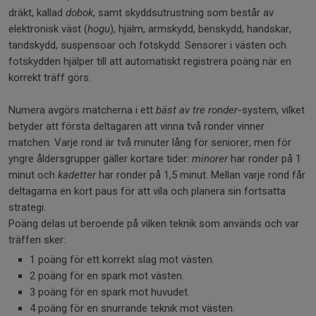
dräkt, kallad
dobok
, samt skyddsutrustning som består av
elektronisk väst (
hogu
), hjälm, armskydd, benskydd, handskar,
tandskydd, suspensoar och fotskydd. Sensorer i västen och
fotskydden hjälper till att automatiskt registrera poäng när en
korrekt träff görs.
Numera avgörs matcherna i ett
bäst av tre ronder
-system, vilket
betyder att första deltagaren att vinna två ronder vinner
matchen. Varje rond är två minuter lång för seniorer, men för
yngre åldersgrupper gäller kortare tider:
minorer
har ronder på 1
minut och
kadetter
har ronder på 1,5 minut. Mellan varje rond får
deltagarna en kort paus för att vila och planera sin fortsatta
strategi.
Poäng delas ut beroende på vilken teknik som används och var
träffen sker:
1 poäng för ett korrekt slag mot västen.
2 poäng för en spark mot västen.
3 poäng för en spark mot huvudet.
4 poäng för en snurrande teknik mot västen.