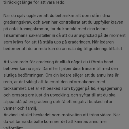
tillräckligt länge för att vara redo.
När du själv upplever att du behärskar allt som står i dina
graderingskrav, och även har kontrollerat att du uppfyller kraven
på antal träningstimmar, tar du kontakt med dina ledare.
Tillsammans säkerställer ni då att du är avprickad på de moment
som krävs för att få ställa upp på graderingen. När ledaren
bedömer att du är redo kan du anmäla dig till graderingstillfället.
Att vara redo för gradering är alltså något du i första hand
behöver känna själv. Därefter hjälper dina tränare till med den
slutliga bedömningen. Om din ledare säger att du ännu inte är
redo, är det viktigt att ta emot den informationen med
tacksamhet. Det är ett besked som bygger på tid, engagemang
och omsorg om just din utveckling, och syftar till att du ska
slippa stå på en gradering och få ett negativt besked inför
vänner och familj.
Använd i stället beskedet som motivation att träna vidare. När
du väl tar nästa bälte kommer det att kännas ännu mer
välförtjänt.