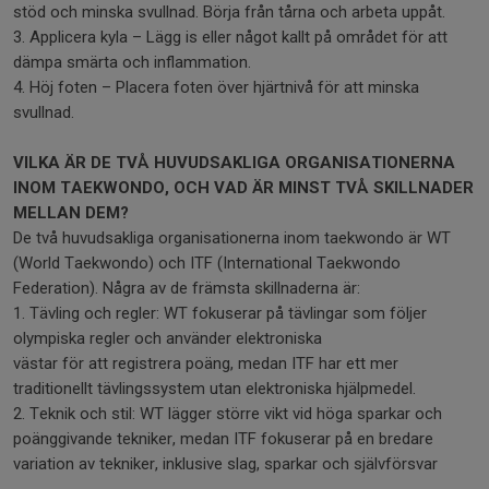
stöd och minska svullnad. Börja från tårna och arbeta uppåt.
3. Applicera kyla – Lägg is eller något kallt på området för att
dämpa smärta och inflammation.
4. Höj foten – Placera foten över hjärtnivå för att minska
svullnad.
VILKA ÄR DE TVÅ HUVUDSAKLIGA ORGANISATIONERNA
INOM TAEKWONDO, OCH VAD ÄR MINST TVÅ SKILLNADER
MELLAN DEM?
De två huvudsakliga organisationerna inom taekwondo är WT
(World Taekwondo) och ITF (International Taekwondo
Federation). Några av de främsta skillnaderna är:
1. Tävling och regler: WT fokuserar på tävlingar som följer
olympiska regler och använder elektroniska
västar för att registrera poäng, medan ITF har ett mer
traditionellt tävlingssystem utan elektroniska hjälpmedel.
2. Teknik och stil: WT lägger större vikt vid höga sparkar och
poänggivande tekniker, medan ITF fokuserar på en bredare
variation av tekniker, inklusive slag, sparkar och självförsvar