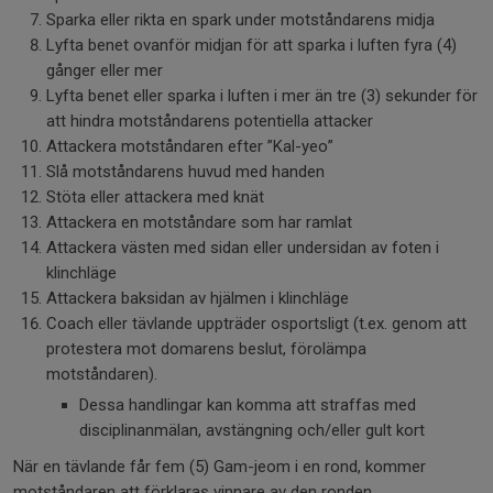
Sparka eller rikta en spark under motståndarens midja
Lyfta benet ovanför midjan för att sparka i luften fyra (4)
gånger eller mer
Lyfta benet eller sparka i luften i mer än tre (3) sekunder för
att hindra motståndarens potentiella attacker
Attackera motståndaren efter ”Kal-yeo”
Slå motståndarens huvud med handen
Stöta eller attackera med knät
Attackera en motståndare som har ramlat
Attackera västen med sidan eller undersidan av foten i
klinchläge
Attackera baksidan av hjälmen i klinchläge
Coach eller tävlande uppträder osportsligt (t.ex. genom att
protestera mot domarens beslut, förolämpa
motståndaren).
Dessa handlingar kan komma att straffas med
disciplinanmälan, avstängning och/eller gult kort
När en tävlande får fem (5) Gam-jeom i en rond, kommer
motståndaren att förklaras vinnare av den ronden.