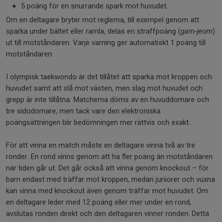
5 poäng för en snurrande spark mot huvudet.
Om en deltagare bryter mot reglerna, till exempel genom att
sparka under bältet eller ramla, delas en straffpoäng (
gam-jeom
)
ut till motståndaren. Varje varning ger automatiskt 1 poäng till
motståndaren.
I olympisk taekwondo är det tillåtet att sparka mot kroppen och
huvudet samt att slå mot västen, men slag mot huvudet och
grepp är inte tillåtna. Matcherna döms av en huvuddomare och
tre sidodomare, men tack vare den elektroniska
poängsättningen blir bedömningen mer rättvis och exakt.
För att vinna en match måste en deltagare vinna två av tre
ronder. En rond vinns genom att ha fler poäng än motståndaren
när tiden går ut. Det går också att vinna genom knockout – för
barn endast med träffar mot kroppen, medan juniorer och vuxna
kan vinna med knockout även genom träffar mot huvudet. Om
en deltagare leder med 12 poäng eller mer under en rond,
avslutas ronden direkt och den deltagaren vinner ronden. Detta