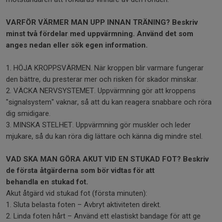
VARFÖR VÄRMER MAN UPP INNAN TRÄNING? Beskriv
minst två fördelar med uppvärmning. Använd det som
anges nedan eller sök egen information.
1. HÖJA KROPPSVÄRMEN. När kroppen blir varmare fungerar
den bättre, du presterar mer och risken för skador minskar.
2. VÄCKA NERVSYSTEMET. Uppvärmning gör att kroppens
"signalsystem" vaknar, så att du kan reagera snabbare och röra
dig smidigare.
3. MINSKA STELHET. Uppvärmning gör muskler och leder
mjukare, så du kan röra dig lättare och känna dig mindre stel.
VAD SKA MAN GÖRA AKUT VID EN STUKAD FOT? Beskriv
de första åtgärderna som bör vidtas för att
behandla en stukad fot.
Akut åtgärd vid stukad fot (första minuten):
1. Sluta belasta foten – Avbryt aktiviteten direkt.
2. Linda foten hårt – Använd ett elastiskt bandage för att ge