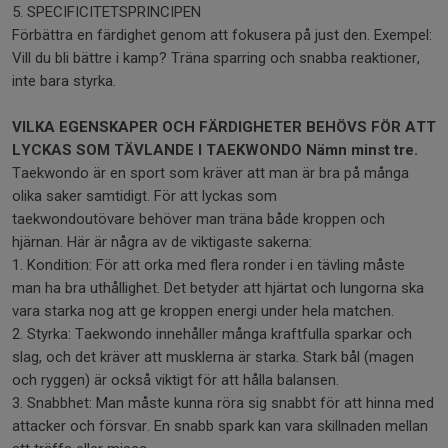
5. SPECIFICITETSPRINCIPEN
Förbättra en färdighet genom att fokusera på just den. Exempel:
Vill du bli bättre i kamp? Träna sparring och snabba reaktioner,
inte bara styrka.
VILKA EGENSKAPER OCH FÄRDIGHETER BEHÖVS FÖR ATT
LYCKAS SOM TÄVLANDE I TAEKWONDO Nämn minst tre.
Taekwondo är en sport som kräver att man är bra på många
olika saker samtidigt. För att lyckas som
taekwondoutövare behöver man träna både kroppen och
hjärnan. Här är några av de viktigaste sakerna:
1. Kondition: För att orka med flera ronder i en tävling måste
man ha bra uthållighet. Det betyder att hjärtat och lungorna ska
vara starka nog att ge kroppen energi under hela matchen.
2. Styrka: Taekwondo innehåller många kraftfulla sparkar och
slag, och det kräver att musklerna är starka. Stark bål (magen
och ryggen) är också viktigt för att hålla balansen.
3. Snabbhet: Man måste kunna röra sig snabbt för att hinna med
attacker och försvar. En snabb spark kan vara skillnaden mellan