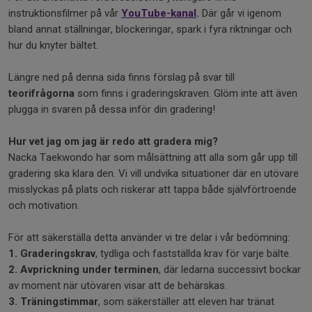
instruktionsfilmer på vår
YouTube-kanal
.
Där går vi igenom
bland annat ställningar, blockeringar, spark i fyra riktningar och
hur du knyter bältet.
Längre ned på denna sida finns förslag på svar till
teorifrågorna
som finns i graderingskraven. Glöm inte att även
plugga in svaren på dessa inför din gradering!
Hur vet jag om jag är redo att gradera mig?
Nacka Taekwondo har som målsättning att alla som går upp till
gradering ska klara den. Vi vill undvika situationer där en utövare
misslyckas på plats och riskerar att tappa både självförtroende
och motivation.
För att säkerställa detta använder vi tre delar i vår bedömning:
1. Graderingskrav
, tydliga och fastställda krav för varje bälte.
2. Avprickning under terminen
, där ledarna successivt bockar
av moment när utövaren visar att de behärskas.
3. Träningstimmar
, som säkerställer att eleven har tränat