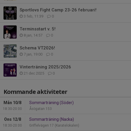
Sportlovs Fight Camp 23-26 februari!
3 feb, 11:39
0
Terminsstart v. 5!
8 jan, 14:57
0
Schema VT2026!
7 jan, 19:00
0
Vinterträning 2025/2026
21 dec 2025
0
Kommande aktiviteter
Mån 10/8
Sommarträning (Söder)
18:30-20:00
Åsögatan 153
Ons 12/8
Sommarträning (Nacka)
18:30-20:00
Griffelvägen 17 (Karatelokalen)