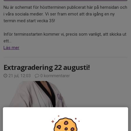
Nu är schemat för höstterminen publicerat här på hemsidan och
i våra sociala medier. Vi ser fram emot att dra igång en ny
termin med start vecka 35!
Inför terminsstarten kommer vi, precis som vanligt, att skicka ut
ett...
Läs mer
Extragradering 22 augusti!
21 jul, 12:03
0 kommentarer