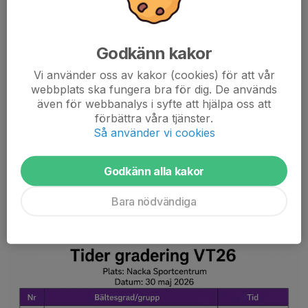
Godkänn kakor
Vi använder oss av kakor (cookies) för att vår
webbplats ska fungera bra för dig. De används
även för webbanalys i syfte att hjälpa oss att
Den 22 augusti kl. 12:00 bjuder vi in utövare som missade
förbättra våra tjänster.
vårterminens gradering till extragradering. Observera att
Så använder vi cookies
graderingen är från 7 år (dvs. barn som tränar i våra 4-6
årsgrupper ska INTE delta vid detta tillfälle)....
Läs mer
Godkänn alla kakor
Bara nödvändiga
Tider för gradering VT26
25 maj, 14:57
0 kommentarer