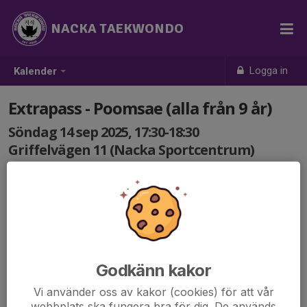
NACKA TAEKWONDO
Logga in
Kalender
Extrapass - Poomsae (alla från 9 år)
Söndag 14 sep 2025, 17:30-18:30
Griffelvägen 11 (Nacka Sportcentrum)
Samling: 17:30
Godkänn kakor
Vi använder oss av kakor (cookies) för att vår
webbplats ska fungera bra för dig. De används