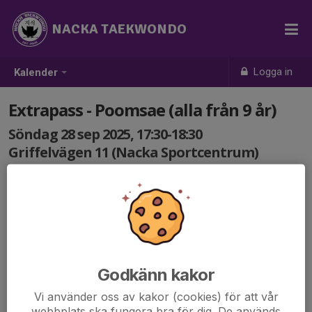
NACKA TAEKWONDO
Logga in
Kalender
Extrapass - Poomsae (alla från 9 år)
Söndag 28 sep 2025, 17:30-18:30
Griffelvägen 11 (Nacka Sportcentrum)
Samling: 17:30
Godkänn kakor
Vi använder oss av kakor (cookies) för att vår
webbplats ska fungera bra för dig. De används