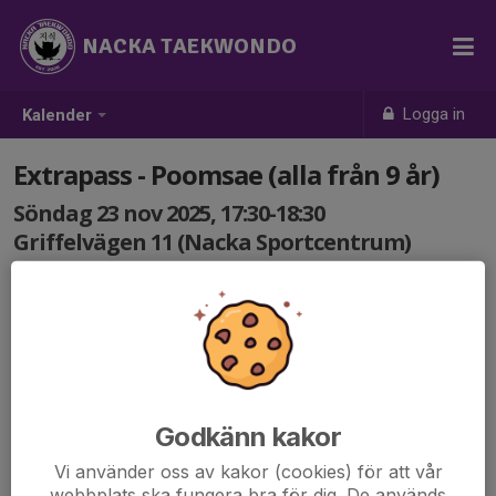
NACKA TAEKWONDO
Logga in
Kalender
Extrapass - Poomsae (alla från 9 år)
Söndag 23 nov 2025, 17:30-18:30
Griffelvägen 11 (Nacka Sportcentrum)
Samling: 17:30
Godkänn kakor
Vi använder oss av kakor (cookies) för att vår
webbplats ska fungera bra för dig. De används