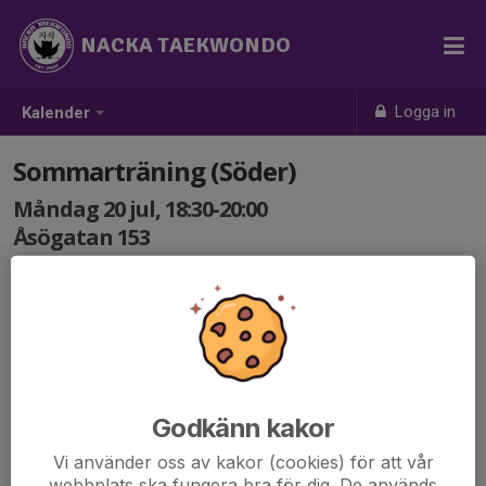
NACKA TAEKWONDO
Logga in
Kalender
Sommarträning (Söder)
Måndag 20 jul, 18:30-20:00
Åsögatan 153
Samling: 18:30
Alla medlemmar från 7 år är välkomna, helt
kostnadsfritt.
Tag med skyddsutrustning om ni har!
Godkänn kakor
Vi använder oss av kakor (cookies) för att vår
webbplats ska fungera bra för dig. De används