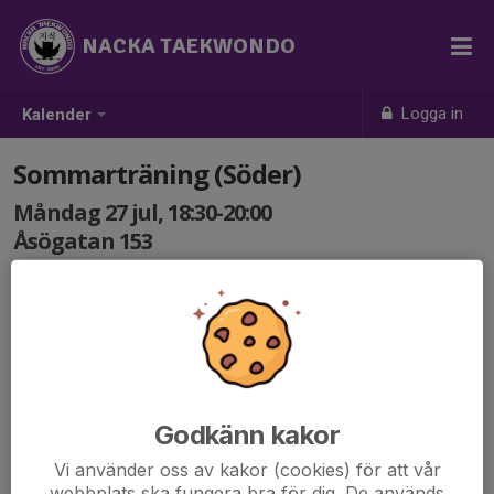
NACKA TAEKWONDO
Logga in
Kalender
Sommarträning (Söder)
Måndag 27 jul, 18:30-20:00
Åsögatan 153
Samling: 18:30
Alla medlemmar från 7 år är välkomna, helt
kostnadsfritt.
Tag med skyddsutrustning om ni har!
Godkänn kakor
Vi använder oss av kakor (cookies) för att vår
webbplats ska fungera bra för dig. De används