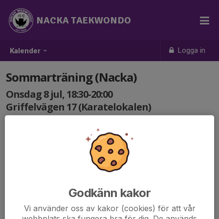
NACKA TAEKWONDO
Logga in
Kalender
Sommarträning (Nacka)
Onsdag 8 jul, 18:30-20:00
Griffelvägen 17 (Karatelokalen)
Samling: 18:30
Alla medlemmar från 7 år är välkomna, helt
kostnadsfritt.
Tag med skyddsutrustning om ni har!
Godkänn kakor
Vi använder oss av kakor (cookies) för att vår
webbplats ska fungera bra för dig. De används