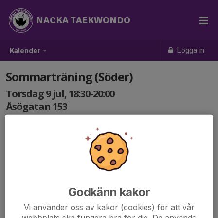
NACKA TAEKWONDO
Logga in
Kalender
Sommarträning (Söder)
Torsdag 9 jul, 18:30-20:00
Åsögatan 153
Samling: 18:30
Alla medlemmar från 7 år är välkomna, helt
kostnadsfritt.
Tag med skyddsutrustning om ni har!
Godkänn kakor
Vi använder oss av kakor (cookies) för att vår
webbplats ska fungera bra för dig. De används