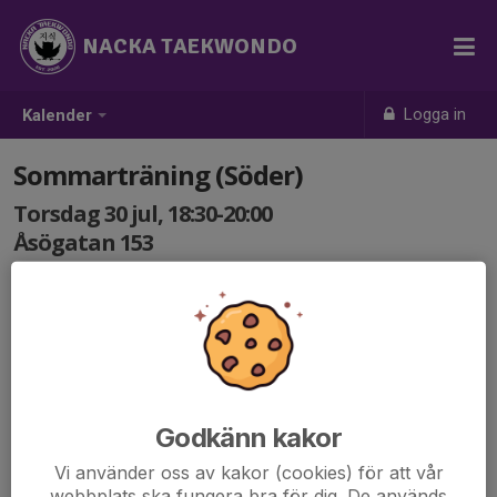
NACKA TAEKWONDO
Logga in
Kalender
Sommarträning (Söder)
Torsdag 30 jul, 18:30-20:00
Åsögatan 153
Samling: 18:30
Alla medlemmar från 7 år är välkomna, helt
kostnadsfritt.
Tag med skyddsutrustning om ni har!
Godkänn kakor
Vi använder oss av kakor (cookies) för att vår
webbplats ska fungera bra för dig. De används