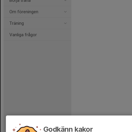
Börja träna
Om föreningen
Träning
Vanliga frågor
Godkänn kakor