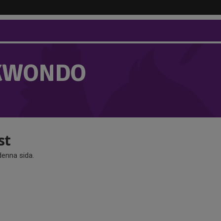
KWONDO
st
 denna sida.