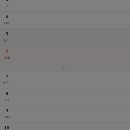
Tor
4
Fre
5
Lör
6
Sön
v.28
7
Mån
8
Tis
9
Ons
10