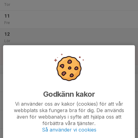
Tor
11
Fre
12
Lör
13
Sön
v.29
14
Mån
Godkänn kakor
15
Vi använder oss av kakor (cookies) för att vår
Tis
webbplats ska fungera bra för dig. De används
16
även för webbanalys i syfte att hjälpa oss att
förbättra våra tjänster.
Ons
Så använder vi cookies
17