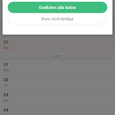
Tor
Godkänn alla kakor
18
Fre
Bara nödvändiga
19
Lör
20
Sön
v.30
21
Mån
22
Tis
23
Ons
24