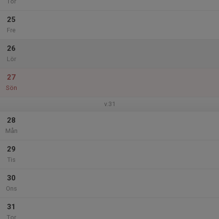
Tor
25
Fre
26
Lör
27
Sön
v.31
28
Mån
29
Tis
30
Ons
31
Tor