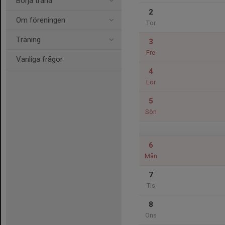
Börja träna
2
Om föreningen
Tor
Träning
3
Fre
Vanliga frågor
4
Lör
5
Sön
6
Mån
7
Tis
8
Ons