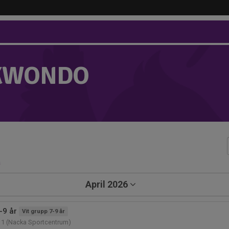
KWONDO
a
April 2026
-9 år
Vit grupp 7-9 år
11 (Nacka Sportcentrum)