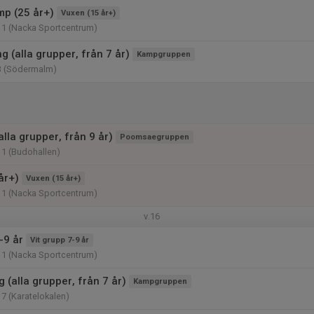
p (25 år+)
Vuxen (15 år+)
11 (Nacka Sportcentrum)
 (alla grupper, från 7 år)
Kampgruppen
3 (Södermalm)
lla grupper, från 9 år)
Poomsaegruppen
11 (Budohallen)
år+)
Vuxen (15 år+)
11 (Nacka Sportcentrum)
v.16
-9 år
Vit grupp 7-9 år
11 (Nacka Sportcentrum)
g (alla grupper, från 7 år)
Kampgruppen
17 (Karatelokalen)