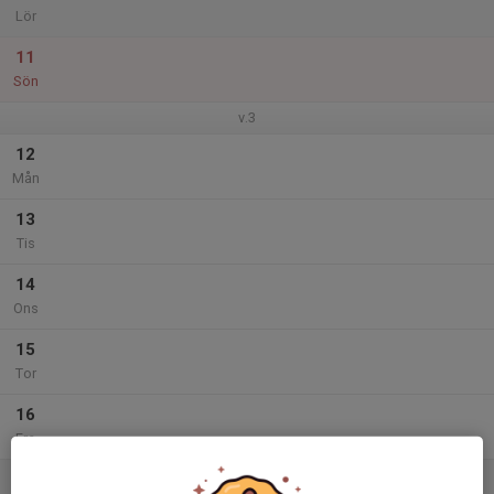
Lör
11
Sön
v.3
12
Mån
13
Tis
14
Ons
15
Tor
16
Fre
17