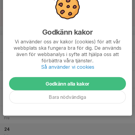
Lör
18
Sön
Godkänn kakor
v.4
19
Vi använder oss av kakor (cookies) för att vår
Mån
webbplats ska fungera bra för dig. De används
även för webbanalys i syfte att hjälpa oss att
20
förbättra våra tjänster.
Tis
Så använder vi cookies
21
Ons
Godkänn alla kakor
22
Bara nödvändiga
Tor
23
Fre
24