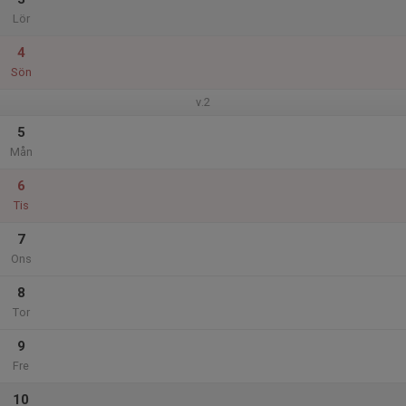
Lör
4
Sön
v.2
5
Mån
6
Tis
7
Ons
8
Tor
9
Fre
10