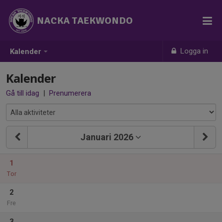
NACKA TAEKWONDO
Logga in
Kalender
Kalender
Gå till idag
|
Prenumerera
Januari 2026
1
Tor
2
Fre
3