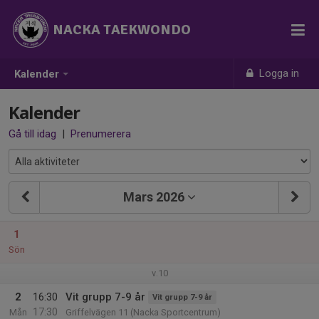
NACKA TAEKWONDO
Logga in
Kalender
Kalender
Gå till idag
|
Prenumerera
Mars 2026
1
Sön
v.10
2
16:30
Vit grupp 7-9 år
Vit grupp 7-9 år
17:30
Mån
Griffelvägen 11 (Nacka Sportcentrum)