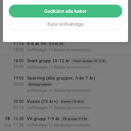
18:00
Mittsträning (alla grupper, från 7 år)
19:30
Kampgruppen
Godkänn alla kakor
Griffelvägen 17 (Karatelokalen)
Bara nödvändiga
17
16:30
4-6 år Lila
4-6 år Lila
17:15
Tis
Griffelvägen 11 (Nacka Sportcentrum)
17:15
4-6 år Vit
4-6 år Vit
18:00
Griffelvägen 11 (Nacka Sportcentrum)
18:00
Svart grupp 10-12 år
Svart grupp 10-12 år
19:00
Griffelvägen 11 (Nacka Sportcentrum)
19:00
Sparring (alla grupper, från 7 år)
20:00
Kampgruppen
Griffelvägen 11 (Nacka Sportcentrum)
20:00
Vuxen (15 år+)
Vuxen (15 år+)
21:15
Griffelvägen 11 (Nacka Sportcentrum)
18
16:30
Vit grupp 7-9 år
Vit grupp 7-9 år
17:30
Ons
Griffelvägen 11 (Nacka Sportcentrum)