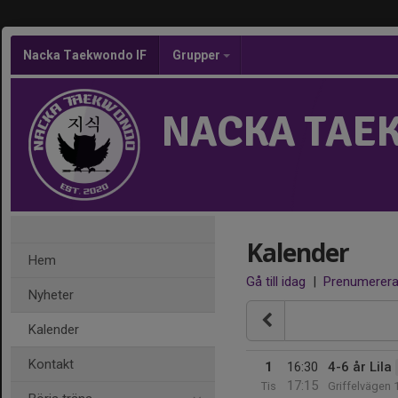
Nacka Taekwondo IF
Grupper
NACKA TAE
Kalender
Hem
Gå till idag
|
Prenumerer
Nyheter
Kalender
Kontakt
1
16:30
4-6 år Lila
17:15
Tis
Griffelvägen 