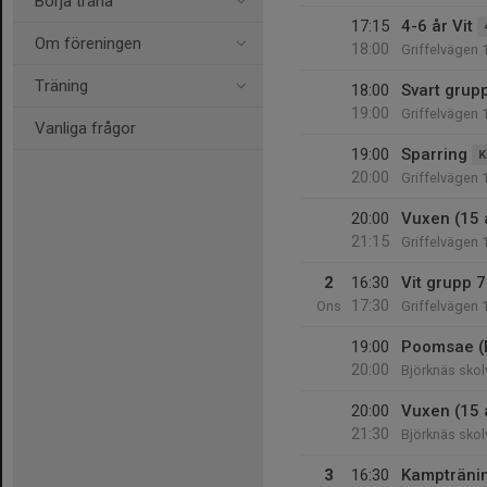
Börja träna
17:15
4-6 år Vit
Om föreningen
18:00
Griffelvägen 
Träning
18:00
Svart grup
19:00
Griffelvägen 
Vanliga frågor
19:00
Sparring
K
20:00
Griffelvägen 
20:00
Vuxen (15 
21:15
Griffelvägen 
2
16:30
Vit grupp 7
17:30
Ons
Griffelvägen 
19:00
Poomsae (
20:00
Björknäs skol
20:00
Vuxen (15 
21:30
Björknäs skol
3
16:30
Kampträni