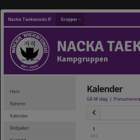
Nacka Taekwondo IF
Grupper
NACKA TAE
Kampgruppen
Kalender
Hem
Gå till idag
|
Prenumerer
Nyheter
Kalender
Bildgalleri
1
Ons