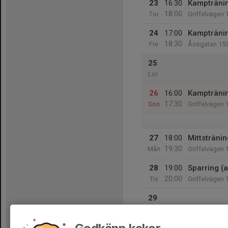
23
16:30
Kampträning
18:00
Tor
Griffelvägen 
24
17:00
Kampträning
18:30
Fre
Åsögatan 15
25
Lör
26
16:00
Kampträni
17:30
Sön
Griffelvägen 
27
18:00
Mittstränin
19:30
Mån
Griffelvägen 
28
19:00
Sparring (a
20:00
Tis
Griffelvägen 
29
Ons