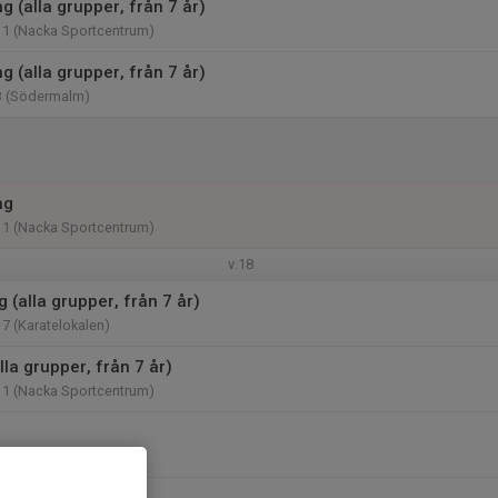
 (alla grupper, från 7 år)
11 (Nacka Sportcentrum)
 (alla grupper, från 7 år)
3 (Södermalm)
ng
11 (Nacka Sportcentrum)
v.18
g (alla grupper, från 7 år)
17 (Karatelokalen)
lla grupper, från 7 år)
11 (Nacka Sportcentrum)