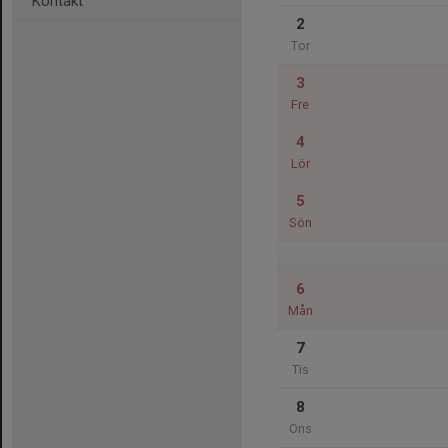
Kontakt
2
Tor
3
Fre
4
Lör
5
Sön
6
Mån
7
Tis
8
Ons