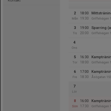
Kontakt
2
18:00
Mittstränin
19:30
Mån
Griffelvägen 
3
19:00
Sparring (a
20:00
Tis
Griffelvägen 
4
Ons
5
16:30
Kampträning
18:00
Tor
Griffelvägen 
6
17:00
Kampträning
18:30
Fre
Åsögatan 15
7
Lör
8
16:00
Kampträni
17:30
Sön
Griffelvägen 