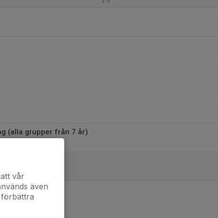
v.9
g (alla grupper från 7 år)
3 (Södermalm)
att vår
 används även
 förbättra