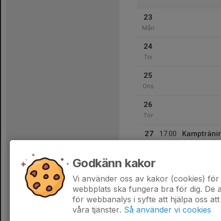
23
Mån
24
Tis
25
Ons
26
Tor
27
17:00
Kamptränin
18:30
Fre
Åsögatan 15
Godkänn kakor
28
Lör
Vi använder oss av kakor (cookies) för 
webbplats ska fungera bra för dig. De
för webbanalys i syfte att hjälpa oss att
våra tjänster.
Så använder vi cookies