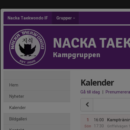
Nacka Taekwondo IF
Grupper
NACKA TAE
Kampgruppen
Kalender
Hem
Gå till idag
|
Prenumerer
Nyheter
Kalender
Bildgalleri
1
16:00
Kampträni
17:30
Sön
Griffelvägen 