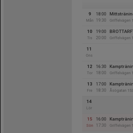
9
18:00
Mittstränin
19:30
Mån
Griffelvägen 
10
19:00
BROTTARFYS
20:00
Tis
Griffelvägen 
11
Ons
12
16:30
Kampträning
18:00
Tor
Griffelvägen 
13
17:00
Kampträning
18:30
Fre
Åsögatan 15
14
Lör
15
16:00
Kampträni
17:30
Sön
Griffelvägen 