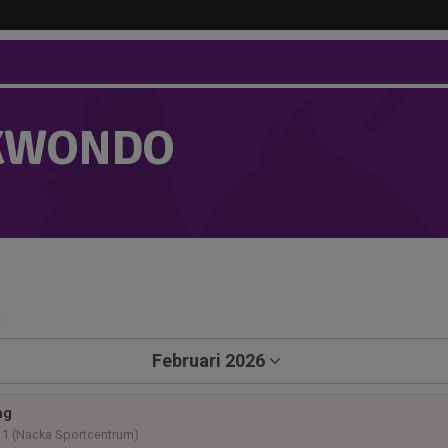
KWONDO
a
Februari 2026
ng
11 (Nacka Sportcentrum)