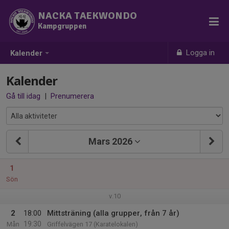
NACKA TAEKWONDO
Kampgruppen
Logga in
Kalender
Kalender
Gå till idag
|
Prenumerera
Mars 2026
1
Sön
v.10
2
18:00
Mittsträning (alla grupper, från 7 år)
19:30
Mån
Griffelvägen 17 (Karatelokalen)