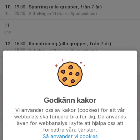
10
19:00
Sparring (alla grupper, från 7 år)
20:00
Tis
Griffelvägen 11 (Nacka Sportcentrum)
11
Ons
12
16:30
Kampträning (alla grupper, från 7 år)
18:00
Tor
Griffelvägen 11 (Nacka Sportcentrum)
13
17:00
Kampträning (alla grupper, från 7 år)
18:30
Fre
Åsögatan 153 (Södermalm)
14
Lör
Godkänn kakor
15
16:00
Kampträning
17:30
Sön
Griffelvägen 11 (Nacka Sportcentrum)
Vi använder oss av kakor (cookies) för att vår
webbplats ska fungera bra för dig. De används
v.12
även för webbanalys i syfte att hjälpa oss att
16
18:00
Mittsträning (alla grupper, från 7 år)
förbättra våra tjänster.
19:30
Mån
Griffelvägen 17 (Karatelokalen)
Så använder vi cookies