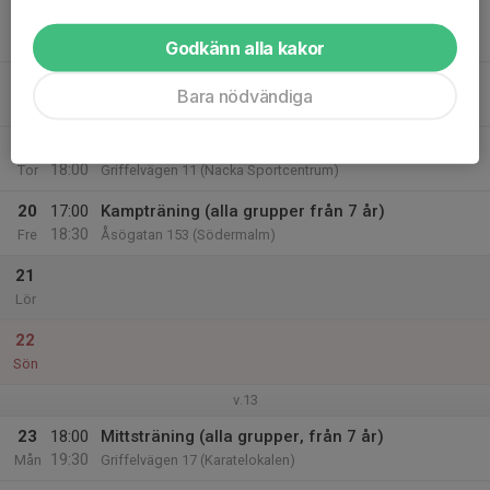
17
19:00
Sparring (alla grupper, från 7 år)
20:00
Tis
Griffelvägen 11 (Nacka Sportcentrum)
Godkänn alla kakor
18
Bara nödvändiga
Ons
19
16:30
Kampträning (alla grupper, från 7 år)
18:00
Tor
Griffelvägen 11 (Nacka Sportcentrum)
20
17:00
Kampträning (alla grupper från 7 år)
18:30
Fre
Åsögatan 153 (Södermalm)
21
Lör
22
Sön
v.13
23
18:00
Mittsträning (alla grupper, från 7 år)
19:30
Mån
Griffelvägen 17 (Karatelokalen)