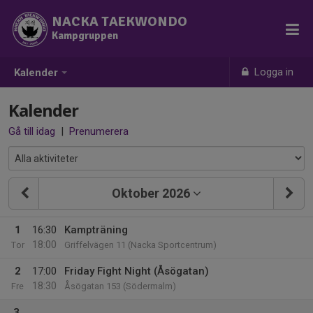
NACKA TAEKWONDO
Kampgruppen
Logga in
Kalender
Kalender
Gå till idag
|
Prenumerera
Oktober 2026
1
16:30
Kampträning
18:00
Tor
Griffelvägen 11 (Nacka Sportcentrum)
2
17:00
Friday Fight Night (Åsögatan)
18:30
Fre
Åsögatan 153 (Södermalm)
3