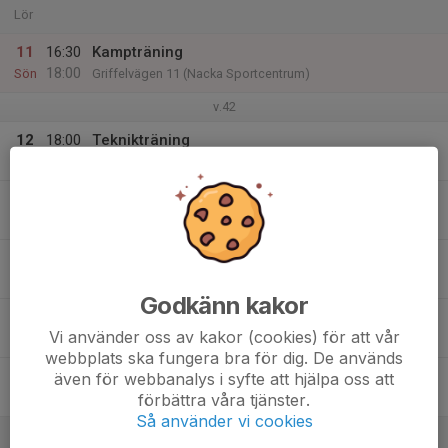
Lör
11
16:30
Kampträning
18:00
Sön
Griffelvägen 11 (Nacka Sportcentrum)
v.42
12
18:00
Teknikträning
19:30
Mån
Griffelvägen 17 (Karatelokalen)
13
19:00
Sparring
20:00
Tis
Griffelvägen 11 (Nacka Sportcentrum)
14
Ons
Godkänn kakor
15
16:30
Kampträning
Vi använder oss av kakor (cookies) för att vår
18:00
Tor
Griffelvägen 11 (Nacka Sportcentrum)
webbplats ska fungera bra för dig. De används
16
17:00
Friday Fight Night (Åsögatan)
även för webbanalys i syfte att hjälpa oss att
18:30
förbättra våra tjänster.
Fre
Åsögatan 153 (Södermalm)
Så använder vi cookies
17