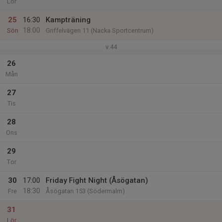
Lör
25
16:30
Kampträning
18:00
Sön
Griffelvägen 11 (Nacka Sportcentrum)
v.44
26
Mån
27
Tis
28
Ons
29
Tor
30
17:00
Friday Fight Night (Åsögatan)
18:30
Fre
Åsögatan 153 (Södermalm)
31
Lör