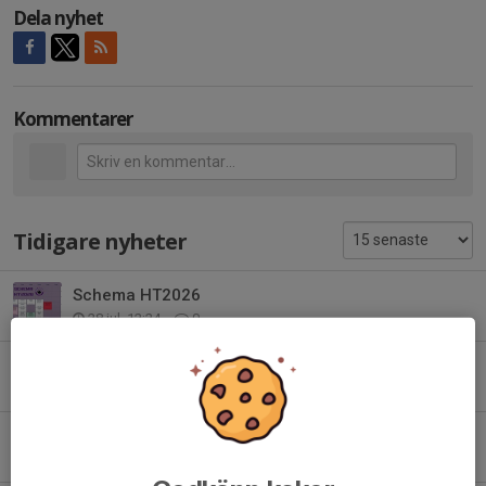
Dela nyhet
Kommentarer
Tidigare nyheter
Schema HT2026
28 jul, 12:24
0
Extragradering 22 augusti!
21 jul, 12:03
0
Tider för gradering VT26
25 maj, 14:57
0