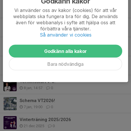
Godkänn kakor
Kostnadsfri sommarträning!
Vi använder oss av kakor (cookies) för att vår
21 maj, 12:36
1
webbplats ska fungera bra för dig. De används
även för webbanalys i syfte att hjälpa oss att
Sommarcamp 2026!
förbättra våra tjänster.
15 apr, 10:31
0
Så använder vi cookies
Påsklovs Fight Camp 2026!
5 mar, 12:09
0
Godkänn alla kakor
Sportlovs Fight Camp 23-26 februari!
Bara nödvändiga
3 feb, 11:39
0
Terminsstart v. 5!
8 jan, 14:57
0
Schema VT2026!
7 jan, 19:00
0
Vinterträning 2025/2026
21 dec 2025
0