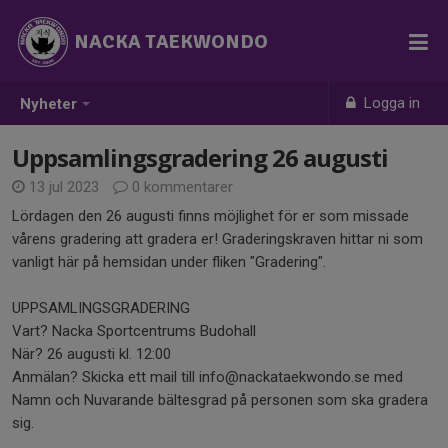
NACKA TAEKWONDO
Logga in
Nyheter
Uppsamlingsgradering 26 augusti
13 jul 2023
0 kommentarer
Lördagen den 26 augusti finns möjlighet för er som missade
vårens gradering att gradera er! Graderingskraven hittar ni som
vanligt här på hemsidan under fliken "Gradering".
UPPSAMLINGSGRADERING
Vart? Nacka Sportcentrums Budohall
När? 26 augusti kl. 12:00
Anmälan? Skicka ett mail till info@nackataekwondo.se med
Namn och Nuvarande bältesgrad på personen som ska gradera
sig.