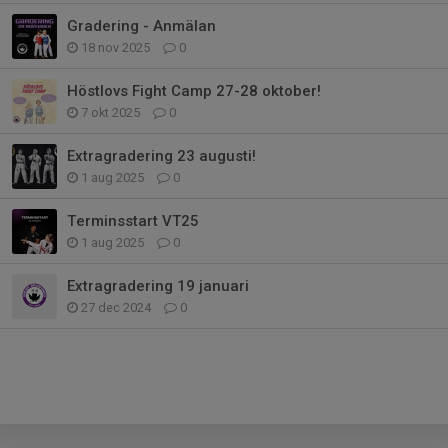
Gradering - Anmälan
18 nov 2025
0
Höstlovs Fight Camp 27-28 oktober!
7 okt 2025
0
Extragradering 23 augusti!
1 aug 2025
0
Terminsstart VT25
1 aug 2025
0
Extragradering 19 januari
27 dec 2024
0