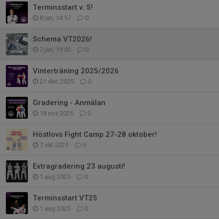
Terminsstart v. 5!
8 jan, 14:57
0
Schema VT2026!
7 jan, 19:00
0
Vinterträning 2025/2026
21 dec 2025
0
Gradering - Anmälan
18 nov 2025
0
Höstlovs Fight Camp 27-28 oktober!
7 okt 2025
0
Extragradering 23 augusti!
1 aug 2025
0
Terminsstart VT25
1 aug 2025
0