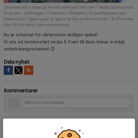
Observera att vi tränar på tre olika adresser! Vita rutor = Nacka Sportcentrum
Rosa ruta = Griffelvägen 17 Röd ruta = Åsögatan 153 Samtliga pass som
beskrivs som "Öppna pass" är öppna för alla medlemmar från 7 år (Poomsae
från 9 år) att delta i utan extra kostnad.
Nu är schemat för vårterminen äntligen spikat!
Vi ses vid terminsstart vecka 5. Fram till dess tränar vi enligt
vinterträningsschemat 😊
Dela nyhet
Kommentarer
Tidigare nyheter