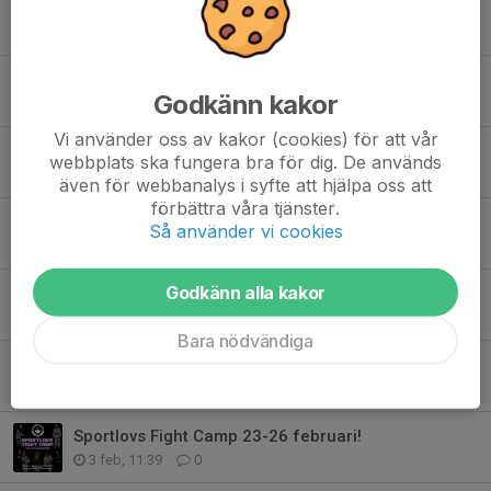
Schema HT2026
28 jul, 12:24
0
Extragradering 22 augusti!
Godkänn kakor
21 jul, 12:03
0
Vi använder oss av kakor (cookies) för att vår
Tider för gradering VT26
webbplats ska fungera bra för dig. De används
25 maj, 14:57
0
även för webbanalys i syfte att hjälpa oss att
förbättra våra tjänster.
Kostnadsfri sommarträning!
Så använder vi cookies
21 maj, 12:36
1
Godkänn alla kakor
Sommarcamp 2026!
15 apr, 10:31
0
Bara nödvändiga
Påsklovs Fight Camp 2026!
5 mar, 12:09
0
Sportlovs Fight Camp 23-26 februari!
3 feb, 11:39
0