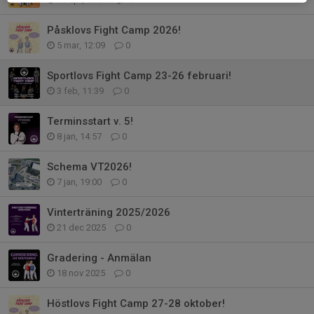
Påsklovs Fight Camp 2026!
5 mar, 12:09
0
Sportlovs Fight Camp 23-26 februari!
3 feb, 11:39
0
Terminsstart v. 5!
8 jan, 14:57
0
Schema VT2026!
7 jan, 19:00
0
Vinterträning 2025/2026
21 dec 2025
0
Gradering - Anmälan
18 nov 2025
0
Höstlovs Fight Camp 27-28 oktober!