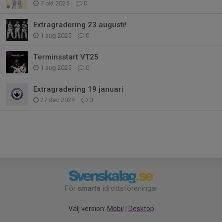
7 okt 2025
0
Extragradering 23 augusti!
1 aug 2025
0
Terminsstart VT25
1 aug 2025
0
Extragradering 19 januari
27 dec 2024
0
För
smarta
idrottsföreningar
Välj version:
Mobil
|
Desktop