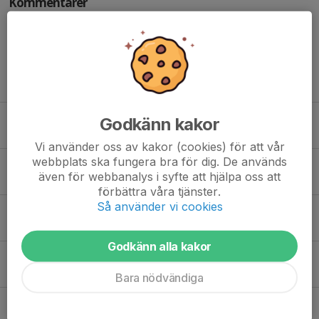
Kommentarer
Tidigare nyheter
Schema HT2026
Godkänn kakor
28 jul, 12:24
0
Vi använder oss av kakor (cookies) för att vår
webbplats ska fungera bra för dig. De används
Extragradering 22 augusti!
även för webbanalys i syfte att hjälpa oss att
21 jul, 12:03
0
förbättra våra tjänster.
Så använder vi cookies
Tider för gradering VT26
25 maj, 14:57
0
Godkänn alla kakor
Kostnadsfri sommarträning!
21 maj, 12:36
1
Bara nödvändiga
Sommarcamp 2026!
15 apr, 10:31
0