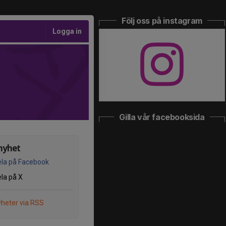
Följ oss på instagram
Logga in
Gilla vår facebooksida
nyhet
la på Facebook
la på X
heter via RSS