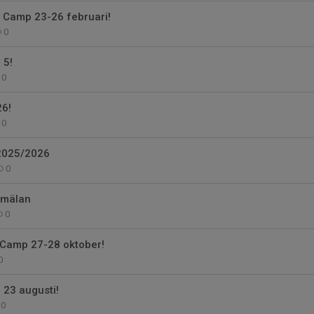
t Camp 23-26 februari!
0
 5!
0
6!
0
 2025/2026
0
nmälan
0
 Camp 27-28 oktober!
0
 23 augusti!
0