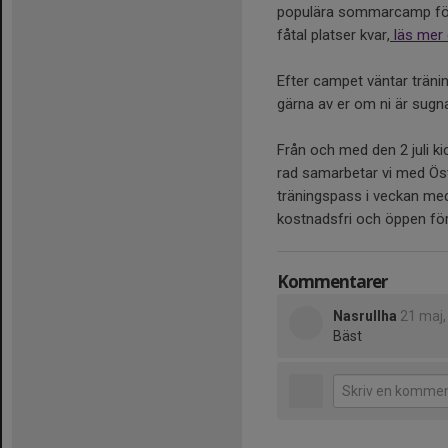
populära sommarcamp för 
fåtal platser kvar,
läs mer 
Efter campet väntar träni
gärna av er om ni är sugn
Från och med den 2 juli ki
rad samarbetar vi med Ö
träningspass i veckan med
kostnadsfri och öppen för
Kommentarer
Nasrullha
21 maj,
Bäst