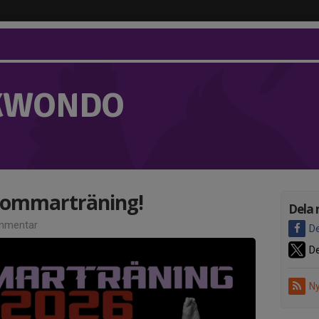
KWONDO
 sommarträning!
Dela 
mmentar
De
De
Ny