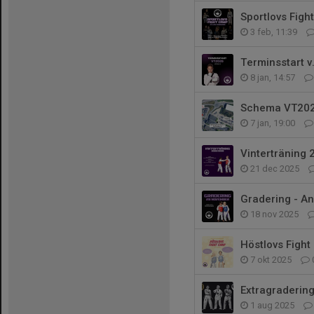
Sportlovs Figh
3 feb, 11:39
Terminsstart v.
8 jan, 14:57
Schema VT202
7 jan, 19:00
Vinterträning
21 dec 2025
Gradering - A
18 nov 2025
Höstlovs Fight
7 okt 2025
Extragradering
1 aug 2025