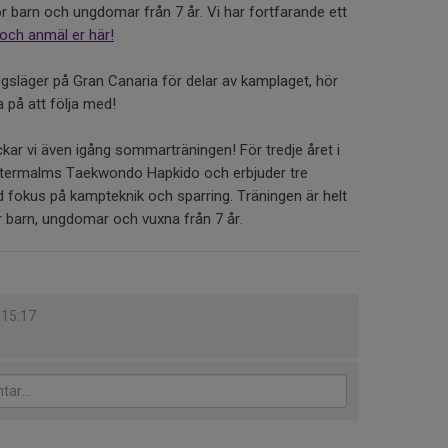
barn och ungdomar från 7 år. Vi har fortfarande ett
och anmäl er här!
ngsläger på Gran Canaria för delar av kamplaget, hör
a på att följa med!
ckar vi även igång sommarträningen! För tredje året i
stermalms Taekwondo Hapkido och erbjuder tre
 fokus på kampteknik och sparring. Träningen är helt
 barn, ungdomar och vuxna från 7 år.
 15:17