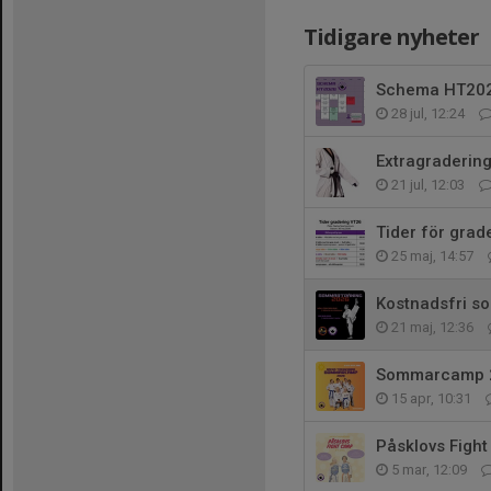
Tidigare nyheter
Schema HT20
28 jul, 12:24
Extragradering
21 jul, 12:03
Tider för grad
25 maj, 14:57
Kostnadsfri s
21 maj, 12:36
Sommarcamp 
15 apr, 10:31
Påsklovs Figh
5 mar, 12:09