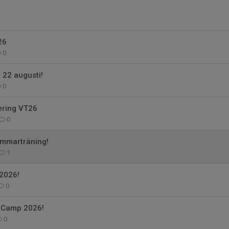
26
0
 22 augusti!
0
ering VT26
0
ommarträning!
1
2026!
0
t Camp 2026!
0