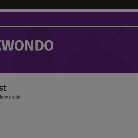
KWONDO
st
 denna sida.