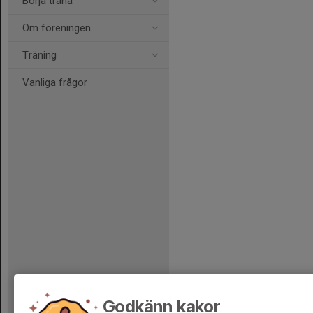
Börja träna
Om föreningen
Träning
Vanliga frågor
Godkänn kakor