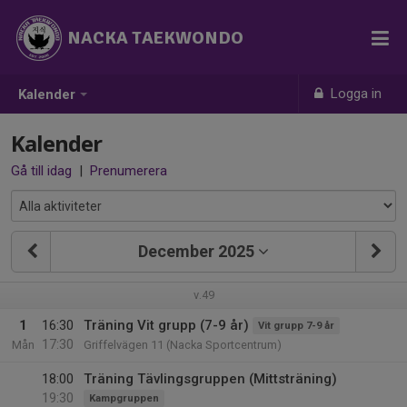
NACKA TAEKWONDO
Logga in
Kalender
Kalender
Gå till idag
|
Prenumerera
December 2025
v.49
1
16:30
Träning Vit grupp (7-9 år)
Vit grupp 7-9 år
17:30
Mån
Griffelvägen 11 (Nacka Sportcentrum)
18:00
Träning Tävlingsgruppen (Mittsträning)
19:30
Kampgruppen