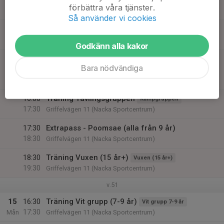
förbättra våra tjänster.
Griffelvägen 11 (Nacka Sportcentrum)
Så använder vi cookies
15:00
Träning Ungdom (12 år+)
Ungdom (12 år+)
16:00
Griffelvägen 11 (Nacka Sportcentrum)
Godkänn alla kakor
16:00
Träning Svart grupp (10-12 år)
Bara nödvändiga
17:30
Svart grupp 10-12 år
Griffelvägen 11 (Nacka Sportcentrum)
16:00
Träning Tävlingsgruppen
Kampgruppen
17:30
Griffelvägen 11 (Nacka Sportcentrum)
17:30
Extrapass - Poomsae (alla från 9 år)
18:30
Griffelvägen 11 (Nacka Sportcentrum)
18:30
Träning Vuxen (15 år+)
Vuxen (15 år+)
19:30
Griffelvägen 11 (Nacka Sportcentrum)
v.51
15
16:30
Träning Vit grupp (7-9 år)
Vit grupp 7-9 år
17:30
Mån
Griffelvägen 11 (Nacka Sportcentrum)