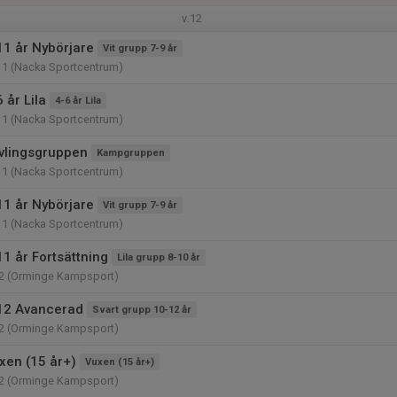
v.12
11 år Nybörjare
Vit grupp 7-9 år
11 (Nacka Sportcentrum)
 år Lila
4-6 år Lila
11 (Nacka Sportcentrum)
vlingsgruppen
Kampgruppen
11 (Nacka Sportcentrum)
11 år Nybörjare
Vit grupp 7-9 år
11 (Nacka Sportcentrum)
1 år Fortsättning
Lila grupp 8-10 år
2 (Orminge Kampsport)
12 Avancerad
Svart grupp 10-12 år
2 (Orminge Kampsport)
xen (15 år+)
Vuxen (15 år+)
2 (Orminge Kampsport)