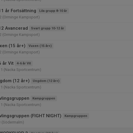
1 år Fortsättning
Lila grupp 8-10 år
2 (Orminge Kampsport)
12 Avancerad
Svart grupp 10-12 år
2 (Orminge Kampsport)
xen (15 år+)
Vuxen (15 år+)
2 (Orminge Kampsport)
 år Vit
4-6 år Vit
11 (Nacka Sportcentrum)
gdom (12 år+)
Ungdom (12 år+)
11 (Nacka Sportcentrum)
vlingsgruppen
Kampgruppen
11 (Nacka Sportcentrum)
vlingsgruppen (FIGHT NIGHT)
Kampgruppen
3 (Södermalm)