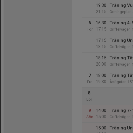
19:30
Träning Vu
21:15
Ormingeplan 
6
16:30
Träning 4-6
17:15
Tor
Griffelvägen 
17:15
Träning Un
18:15
Griffelvägen 
18:15
Träning Tä
20:00
Griffelvägen 
7
18:00
Träning Tä
19:30
Fre
Åsögatan 15
8
Lör
9
14:00
Träning 7-1
15:00
Sön
Griffelvägen 
15:00
Träning Un