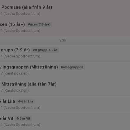
- Poomsae (alla från 9 år)
11 (Nacka Sportcentrum)
xen (15 år+)
Vuxen (15 år+)
11 (Nacka Sportcentrum)
v.38
 grupp (7-9 år)
Vit grupp 7-9 år
11 (Nacka Sportcentrum)
vlingsgruppen (Mittsträning)
Kampgruppen
17 (Karatelokalen)
 Mittsträning (alla från 7år)
17 (Karatelokalen)
 år Lila
4-6 år Lila
11 (Nacka Sportcentrum)
 år Vit
4-6 år Vit
11 (Nacka Sportcentrum)