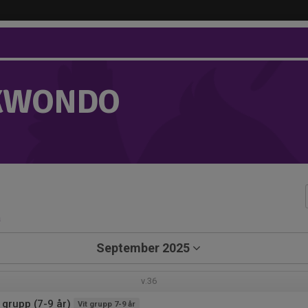
KWONDO
a
September 2025
v.36
 grupp (7-9 år)
Vit grupp 7-9 år