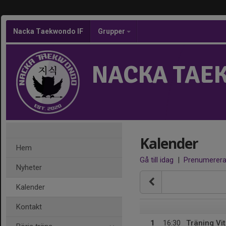
Nacka Taekwondo IF
Grupper
NACKA TAE
Kalender
Hem
Gå till idag
|
Prenumerer
Nyheter
Kalender
Kontakt
1
16:30
Träning Vit